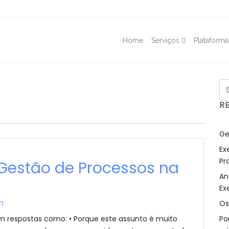
Home
Serviços
Plataforma
R
Ge
Ex
Pr
 Gestão de Processos na
An
Ex
n
Os
Po
em respostas como: • Porque este assunto é muito