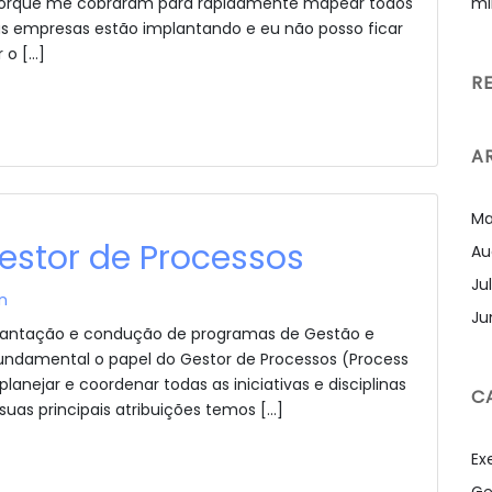
mi
• Porque me cobraram para rapidamente mapear todos
s empresas estão implantando e eu não posso ficar
 o […]
R
A
Ma
stor de Processos
Au
Ju
n
Ju
antação e condução de programas de Gestão e
fundamental o papel do Gestor de Processos (Process
anejar e coordenar todas as iniciativas e disciplinas
C
suas principais atribuições temos […]
Ex
Ge