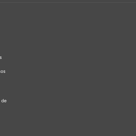
s
sos
 de