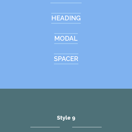
HEADING
MODAL
SPACER
Style 9