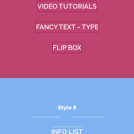
VIDEO TUTORIALS
FANCY TEXT – TYPE
FLIP BOX
Style 8
INFO LIST